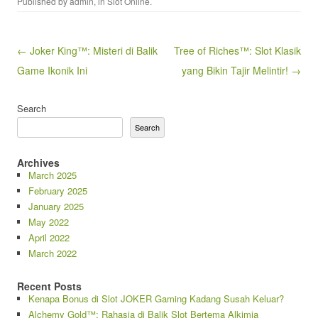
Published by
admin
, in
Slot Online
.
Post navigation
← Joker King™: Misteri di Balik
Tree of Riches™: Slot Klasik
Game Ikonik Ini
yang Bikin Tajir Melintir! →
Search
Search
Archives
March 2025
February 2025
January 2025
May 2022
April 2022
March 2022
Recent Posts
Kenapa Bonus di Slot JOKER Gaming Kadang Susah Keluar?
Alchemy Gold™: Rahasia di Balik Slot Bertema Alkimia