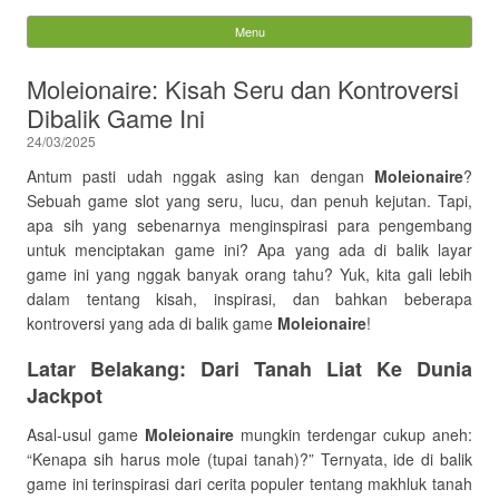
Visa Dospara Lalibertad
Menu
Skip to content
Search
Moleionaire: Kisah Seru dan Kontroversi
for:
Dibalik Game Ini
24/03/2025
Antum pasti udah nggak asing kan dengan
Moleionaire
?
Sebuah game slot yang seru, lucu, dan penuh kejutan. Tapi,
apa sih yang sebenarnya menginspirasi para pengembang
untuk menciptakan game ini? Apa yang ada di balik layar
game ini yang nggak banyak orang tahu? Yuk, kita gali lebih
dalam tentang kisah, inspirasi, dan bahkan beberapa
kontroversi yang ada di balik game
Moleionaire
!
Latar Belakang: Dari Tanah Liat Ke Dunia
Jackpot
Asal-usul game
Moleionaire
mungkin terdengar cukup aneh:
“Kenapa sih harus mole (tupai tanah)?” Ternyata, ide di balik
game ini terinspirasi dari cerita populer tentang makhluk tanah