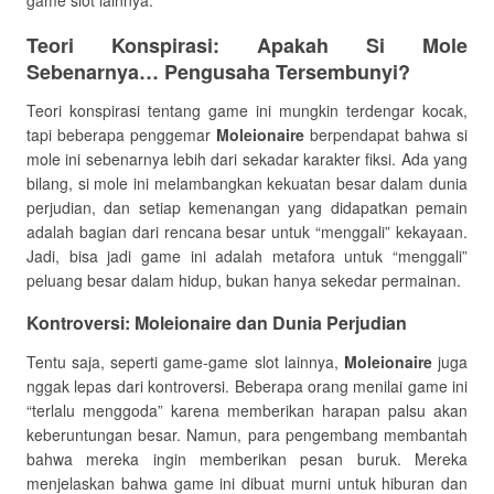
game slot lainnya.
Teori Konspirasi: Apakah Si Mole
Sebenarnya… Pengusaha Tersembunyi?
Teori konspirasi tentang game ini mungkin terdengar kocak,
tapi beberapa penggemar
Moleionaire
berpendapat bahwa si
mole ini sebenarnya lebih dari sekadar karakter fiksi. Ada yang
bilang, si mole ini melambangkan kekuatan besar dalam dunia
perjudian, dan setiap kemenangan yang didapatkan pemain
adalah bagian dari rencana besar untuk “menggali” kekayaan.
Jadi, bisa jadi game ini adalah metafora untuk “menggali”
peluang besar dalam hidup, bukan hanya sekedar permainan.
Kontroversi: Moleionaire dan Dunia Perjudian
Tentu saja, seperti game-game slot lainnya,
Moleionaire
juga
nggak lepas dari kontroversi. Beberapa orang menilai game ini
“terlalu menggoda” karena memberikan harapan palsu akan
keberuntungan besar. Namun, para pengembang membantah
bahwa mereka ingin memberikan pesan buruk. Mereka
menjelaskan bahwa game ini dibuat murni untuk hiburan dan