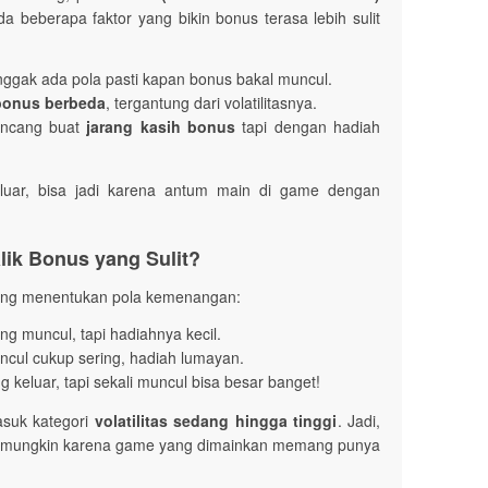
da beberapa faktor yang bikin bonus terasa lebih sulit
nggak ada pola pasti kapan bonus bakal muncul.
bonus berbeda
, tergantung dari volatilitasnya.
ancang buat
jarang kasih bonus
tapi dengan hadiah
eluar, bisa jadi karena antum main di game dengan
Balik Bonus yang Sulit?
s yang menentukan pola kemenangan:
ng muncul, tapi hadiahnya kecil.
cul cukup sering, hadiah lumayan.
 keluar, tapi sekali muncul bisa besar banget!
suk kategori
volatilitas sedang hingga tinggi
. Jadi,
r, mungkin karena game yang dimainkan memang punya