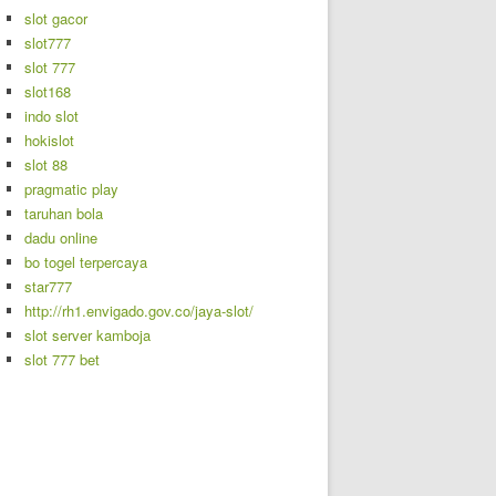
slot gacor
slot777
slot 777
slot168
indo slot
hokislot
slot 88
pragmatic play
taruhan bola
dadu online
bo togel terpercaya
star777
http://rh1.envigado.gov.co/jaya-slot/
slot server kamboja
slot 777 bet