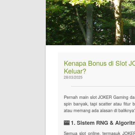
Visa Dospara Lalibertad
vis
Kenapa Bonus di Slot
Keluar?
28/03/2025
Pernah main slot JOKER Gaming d
spin banyak, tapi scatter atau fitu
atau memang ada alasan di baliknya? 
🎰 1. Sistem RNG & Algori
Semua slot online, termasuk JOK