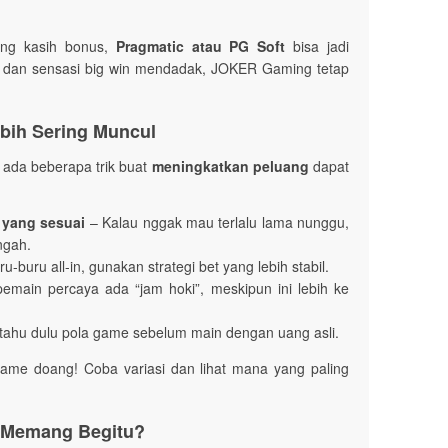
ring kasih bonus,
Pragmatic atau PG Soft
bisa jadi
gan dan sensasi big win mendadak, JOKER Gaming tetap
ebih Sering Muncul
ada beberapa trik buat
meningkatkan peluang
dapat
s yang sesuai
– Kalau nggak mau terlalu lama nunggu,
ngah.
-buru all-in, gunakan strategi bet yang lebih stabil.
main percaya ada “jam hoki”, meskipun ini lebih ke
 tahu dulu pola game sebelum main dengan uang asli.
game doang! Coba variasi dan lihat mana yang paling
u Memang Begitu?