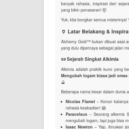
banyak rahasia, inspirasi dari seja
yang bikin penasaran! 🤯
Yuk, kita bongkar semua misterinya!
🏺 Latar Belakang & Inspir
Alchemy Gold™ bukan dibuat asal-as
yang dulu dipercaya sebagai jalan m
📜 Sejarah Singkat Alkimia
Alkimia adalah praktik kuno yang b
Mengubah logam biasa jadi emas
🔮
Beberapa nama besar dalam dunia al
Nicolas Flamel
– Konon katanya 
rahasia keabadian! 😱
Paracelsus
– Seorang alkemis Sw
mengubah logam, tapi juga bisa 
Isaac Newton
– Yap, ilmuwan jen