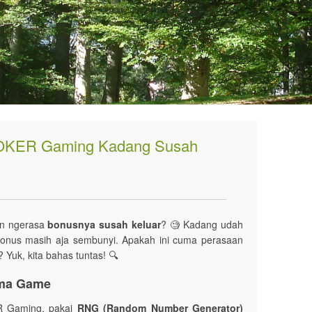
Search
adosparalalibertad.info
for:
Skip to content
 JOKER Gaming Kadang Susah
an ngerasa
bonusnya susah keluar
? 🧐 Kadang udah
r bonus masih aja sembunyi. Apakah ini cuma perasaan
Yuk, kita bahas tuntas! 🔍
tma Game
ER Gaming, pakai
RNG (Random Number Generator)