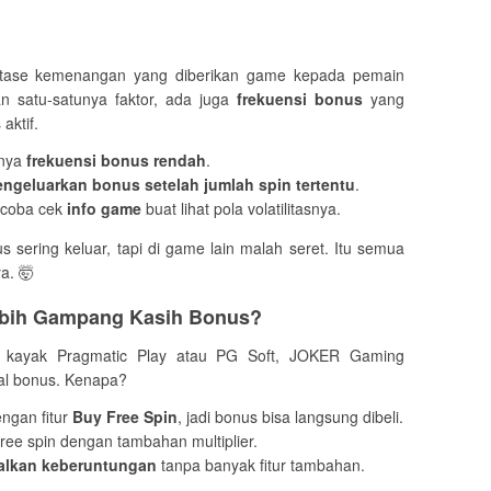
entase kemenangan yang diberikan game kepada pemain
n satu-satunya faktor, ada juga
frekuensi bonus
yang
aktif.
unya
frekuensi bonus rendah
.
ngeluarkan bonus setelah jumlah spin tertentu
.
 coba cek
info game
buat lihat pola volatilitasnya.
 sering keluar, tapi di game lain malah seret. Itu semua
a. 🤯
 Lebih Gampang Kasih Bonus?
in kayak Pragmatic Play atau PG Soft, JOKER Gaming
l bonus. Kenapa?
ngan fitur
Buy Free Spin
, jadi bonus bisa langsung dibeli.
ree spin dengan tambahan multiplier.
lkan keberuntungan
tanpa banyak fitur tambahan.