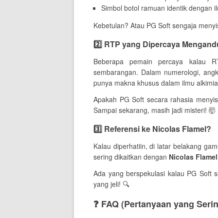
Simbol botol ramuan identik dengan il
Kebetulan? Atau PG Soft sengaja menyis
2️⃣ RTP yang Dipercaya Mengan
Beberapa pemain percaya kalau 
sembarangan. Dalam numerologi, angk
punya makna khusus dalam ilmu alkimia
Apakah PG Soft secara rahasia menyi
Sampai sekarang, masih jadi misteri! 🤯
3️⃣ Referensi ke Nicolas Flamel?
Kalau diperhatiin, di latar belakang g
sering dikaitkan dengan
Nicolas Flamel
Ada yang berspekulasi kalau PG Soft 
yang jeli! 🔍
❓ FAQ (Pertanyaan yang Seri