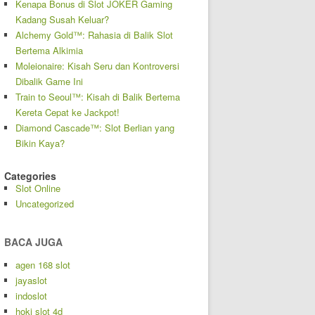
Kenapa Bonus di Slot JOKER Gaming
Kadang Susah Keluar?
Alchemy Gold™: Rahasia di Balik Slot
Bertema Alkimia
Moleionaire: Kisah Seru dan Kontroversi
Dibalik Game Ini
Train to Seoul™: Kisah di Balik Bertema
Kereta Cepat ke Jackpot!
Diamond Cascade™: Slot Berlian yang
Bikin Kaya?
Categories
Slot Online
Uncategorized
BACA JUGA
agen 168 slot
jayaslot
indoslot
hoki slot 4d