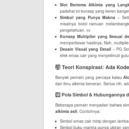
Slot Bertema Alkimia yang Lang
padahal ini konsep yang keren banget
Simbol yang Punya Makna
– Seti
misalnya botol ramuan melambang
pengetahuan. 📜
Konsep Multiplier yang Sesuai d
memperbesar hasilnya. Nah, multiplier
Desain Visual yang Detail
– PG Soft
efek emas cair yang menyelimuti gul
🤯 Teori Konspirasi: Ada Ko
Banyak pemain yang percaya kalau
Al
dari ilmu alkimia beneran. Serius nih, a
1️⃣ Pola Simbol & Hubungannya d
Beberapa pemain menyadari bahwa simb
alkimia asli
. Contohnya:
Simbol emas cair mirip dengan lamban
Simbol buku mantra punya ukiran yan