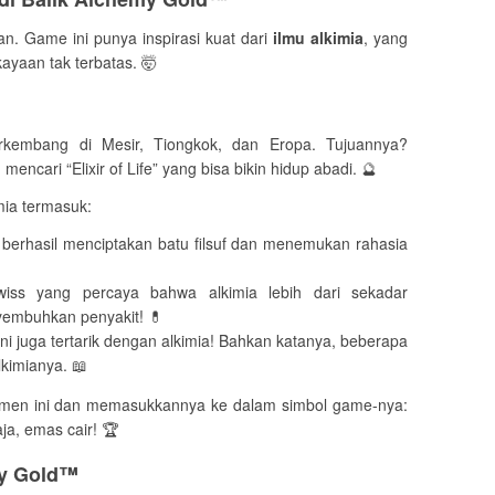
n. Game ini punya inspirasi kuat dari
ilmu alkimia
, yang
ayaan tak terbatas. 🤯
erkembang di Mesir, Tiongkok, dan Eropa. Tujuannya?
mencari “Elixir of Life” yang bisa bikin hidup abadi. 🔮
ia termasuk:
berhasil menciptakan batu filsuf dan menemukan rahasia
ss yang percaya bahwa alkimia lebih dari sekadar
yembuhkan penyakit! 💊
ini juga tertarik dengan alkimia! Bahkan katanya, beberapa
lkimianya. 📖
men ini dan memasukkannya ke dalam simbol game-nya:
ja, emas cair! 🏆
my Gold™