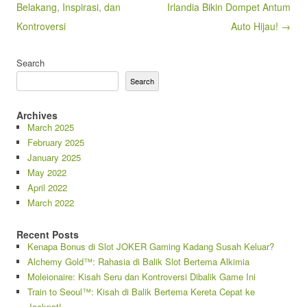
Belakang, Inspirasi, dan
Irlandia Bikin Dompet Antum
Kontroversi
Auto Hijau! →
Search
Search
Archives
March 2025
February 2025
January 2025
May 2022
April 2022
March 2022
Recent Posts
Kenapa Bonus di Slot JOKER Gaming Kadang Susah Keluar?
Alchemy Gold™: Rahasia di Balik Slot Bertema Alkimia
Moleionaire: Kisah Seru dan Kontroversi Dibalik Game Ini
Train to Seoul™: Kisah di Balik Bertema Kereta Cepat ke
Jackpot!