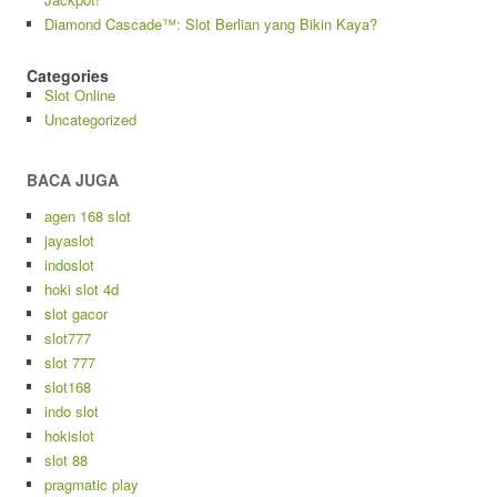
Diamond Cascade™: Slot Berlian yang Bikin Kaya?
Categories
Slot Online
Uncategorized
BACA JUGA
agen 168 slot
jayaslot
indoslot
hoki slot 4d
slot gacor
slot777
slot 777
slot168
indo slot
hokislot
slot 88
pragmatic play