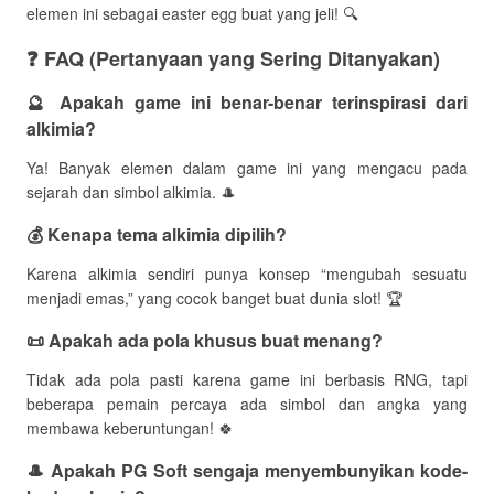
elemen ini sebagai easter egg buat yang jeli! 🔍
❓ FAQ (Pertanyaan yang Sering Ditanyakan)
🔮 Apakah game ini benar-benar terinspirasi dari
alkimia?
Ya! Banyak elemen dalam game ini yang mengacu pada
sejarah dan simbol alkimia. 🎩
💰 Kenapa tema alkimia dipilih?
Karena alkimia sendiri punya konsep “mengubah sesuatu
menjadi emas,” yang cocok banget buat dunia slot! 🏆
📜 Apakah ada pola khusus buat menang?
Tidak ada pola pasti karena game ini berbasis RNG, tapi
beberapa pemain percaya ada simbol dan angka yang
membawa keberuntungan! 🍀
🎩 Apakah PG Soft sengaja menyembunyikan kode-