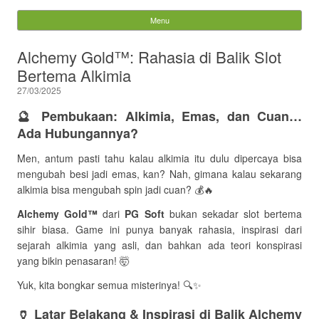
Visa Dospara Lalibertad
Menu
Skip to content
Search
Alchemy Gold™: Rahasia di Balik Slot
for:
Bertema Alkimia
27/03/2025
🔮 Pembukaan: Alkimia, Emas, dan Cuan…
Ada Hubungannya?
Men, antum pasti tahu kalau alkimia itu dulu dipercaya bisa
mengubah besi jadi emas, kan? Nah, gimana kalau sekarang
alkimia bisa mengubah spin jadi cuan? 💰🔥
Alchemy Gold™
dari
PG Soft
bukan sekadar slot bertema
sihir biasa. Game ini punya banyak rahasia, inspirasi dari
sejarah alkimia yang asli, dan bahkan ada teori konspirasi
yang bikin penasaran! 🤯
Yuk, kita bongkar semua misterinya! 🔍✨
🏺 Latar Belakang & Inspirasi di Balik Alchemy