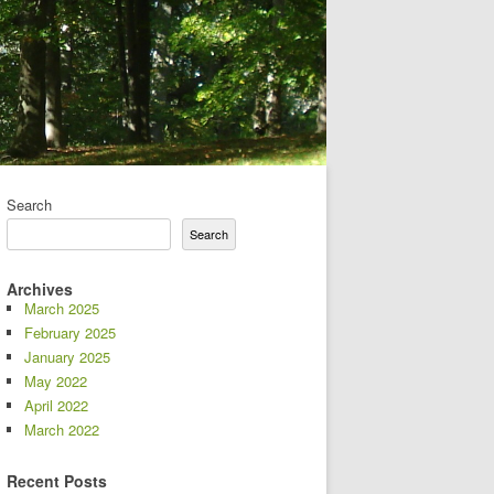
Search
Search
Archives
March 2025
February 2025
January 2025
May 2022
April 2022
March 2022
Recent Posts