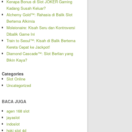
Kenapa Bonus di Slot JOKER Gaming
Kadang Susah Keluar?
Alchemy Gold™: Rahasia di Balik Slot
Bertema Alkimia
Moleionaire: Kisah Seru dan Kontroversi
Dibalik Game Ini
Train to Seoul™: Kisah di Balik Bertema
Kereta Cepat ke Jackpot!
Diamond Cascade™: Slot Berlian yang
Bikin Kaya?
Categories
Slot Online
Uncategorized
BACA JUGA
agen 168 slot
jayaslot
indoslot
hoki slot 4d