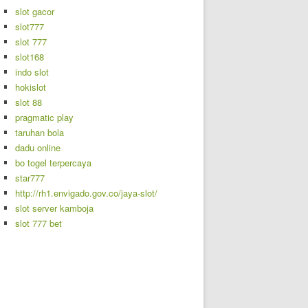
slot gacor
slot777
slot 777
slot168
indo slot
hokislot
slot 88
pragmatic play
taruhan bola
dadu online
bo togel terpercaya
star777
http://rh1.envigado.gov.co/jaya-slot/
slot server kamboja
slot 777 bet