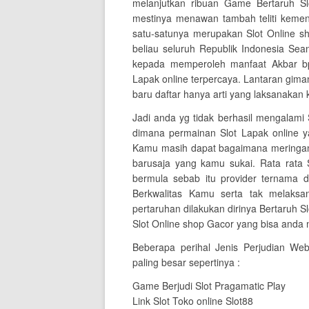
melanjutkan ribuan Game Bertaruh Slo
mestinya menawan tambah teliti kemend
satu-satunya merupakan Slot Online s
beliau seluruh Republik Indonesia Sea
kepada memperoleh manfaat Akbar b
Lapak online terpercaya. Lantaran gim
baru daftar hanya arti yang laksanaka
Jadi anda yg tidak berhasil mengalami 
dimana permainan Slot Lapak online yan
Kamu masih dapat bagaimana meringan
barusaja yang kamu sukai. Rata rata 
bermula sebab itu provider ternama d
Berkwalitas Kamu serta tak melaks
pertaruhan dilakukan dirinya Bertaruh Sl
Slot Online shop Gacor yang bisa anda 
Beberapa perihal Jenis Perjudian We
paling besar sepertinya :
Game Berjudi Slot Pragamatic Play
Link Slot Toko online Slot88