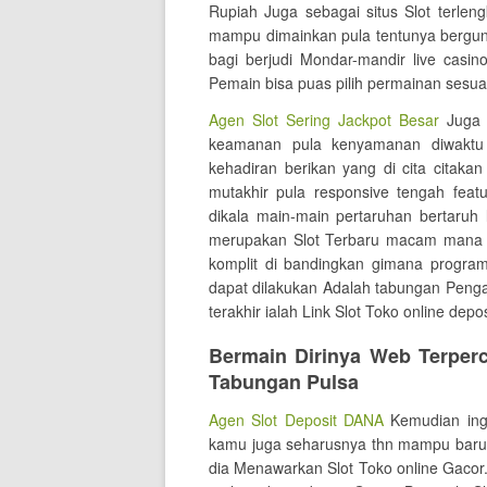
Rupiah Juga sebagai situs Slot terle
mampu dimainkan pula tentunya berguna 
bagi berjudi Mondar-mandir live casi
Pemain bisa puas pilih permainan sesu
Agen Slot Sering Jackpot Besar
Juga 
keamanan pula kenyamanan diwaktu
kehadiran berikan yang di cita citakan
mutakhir pula responsive tengah fea
dikala main-main pertaruhan bertaru
merupakan Slot Terbaru macam mana a
komplit di bandingkan gimana program
dapat dilakukan Adalah tabungan Penga
terakhir ialah Link Slot Toko online dep
Bermain Dirinya Web Terper
Tabungan Pulsa
Agen Slot Deposit DANA
Kemudian ing
kamu juga seharusnya thn mampu barus
dia Menawarkan Slot Toko online Gaco