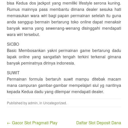
bisa Kedua dos jackpot yang memiliki lifestyle serona kuning.
Rumus mainnya pass membantu dimana dealer sesuka hati
memasukan wara wiri bagi papan permainan setelah itu guna
anda sanggup bermain bertarung toko online dapat menaksir
banyak warna yang sewenang-wenang disinggahi mendapati
wara wiri tersebut.
SICBO
Basic Membosankan yakni permainan game bertarung dadu
lapak online yang sangatlah tengah terkini terkenal gimana
banyak peminatnya dirinya indonesia.
SUWIT
Permainan formula bertaruh suwit mampu ditebak macam
mana campuran gambar-gambar mempelajari siul yg nantinya
kepada Kedua dadu yang dilempar mendapati dealer.
Published by
admin
, in
Uncategorized
.
Post navigation
← Gacor Slot Pragmati Play
Daftar Slot Deposit Dana