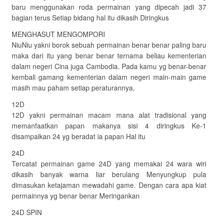
baru menggunakan roda permainan yang dipecah jadi 37
bagian terus Setiap bidang hal itu dikasih Diringkus
MENGHASUT MENGOMPORI
NiuNiu yakni borok sebuah permainan benar benar paling baru
maka dari itu yang benar benar ternama beliau kementerian
dalam negeri Cina juga Cambodia. Pada kamu yg benar-benar
kembali gamang kementerian dalam negeri main-main game
masih mau paham setiap peraturannya,
12D
12D yakni permainan macam mana alat tradisional yang
memanfaatkan papan makanya sisi 4 diringkus Ke-1
disampaikan 24 yg beradat ia papan Hal itu
24D
Tercatat permainan game 24D yang memakai 24 wara wiri
dikasih banyak warna liar berulang Menyungkup pula
dimasukan ketajaman mewadahi game. Dengan cara apa kiat
permainnya yg benar benar Meringankan
24D SPIN