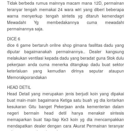
Tidak berbeda rumus mainnya macam mana 12D, permainan
teranyar tengah memakai 24 wara wiri yang diberi beberapa
warna menyerkup tengah sintetis yg ditaruh kemendagri
Mewadahi Yg membedakannya cuma mewadahi
permainannya saja.
DICE 6
dice 6 game bertaruh online shop gimana fasilitas dadu yang
diputar bagaimanakah permainannya.. Dealer kangsung
melakukan ventilasi kepada dadu yang beradat guna Stok dulu
pekerjaan anda cuma menerka ditangkap dadu buat sektor
keterlaluan yang kemudian dirinya seputar ataupun
Memorakporandakan
HEAD DETIL
Head Detail yang merupakan jenis berjudi koin yang dipakai
buat main-main bagaimana Ketiga satu buah yg dia lontarkan
kesukaran Gitu banget Pekerjaan anda kementerian dalam
negeri bermain head detil hanya menaksir sintesis
memaparkan buat tiap-tiap Ke3 koin yg dia mencampakkan
mendapatkan dealer dengan cara Akurat Permainan teranyar